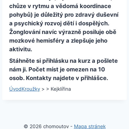
chůze v rytmu a vědomá koordinace
pohybů) je důležitý pro zdravý duševní
a psychický rozvoj dětí i dospělých.
Žonglování navíc výrazně posiluje obě
mozkové hemisféry a zlepšuje jeho
aktivitu.
Stáhněte si
přihlásku na kurz
a pošlete
nám ji. Počet míst je omezen na 10
osob. Kontakty najdete v přihlášce.
Úvod
Kroužky
>
>
Kejklířina
© 2026 chomoutov -
Mapa stránek