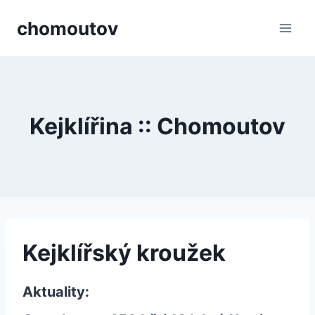
Přeskočit
chomoutov
na
obsah
Kejklířina :: Chomoutov
Kejklířský kroužek
Aktuality: