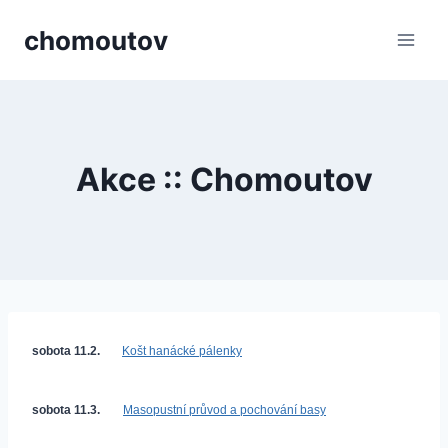
Přeskočit
chomoutov
na
obsah
Akce :: Chomoutov
sobota 11.2.
Košt haná
cké pá
lenky
sobota 11.3.
Masopustní průvod a pochování basy