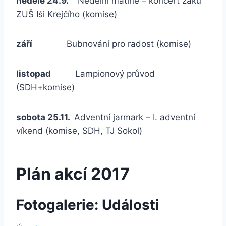
neděle 24.9.
Nedělní matiné – koncert žáků
ZUŠ Iši Krejčího (komise)
září
Bubnování pro radost (komise)
listopad
Lampionový průvod
(SDH+komise)
sobota 25.11.
Adventní jarmark – I. adventní
víkend (komise, SDH, TJ Sokol)
Plán akcí 2017
Fotogalerie: Události