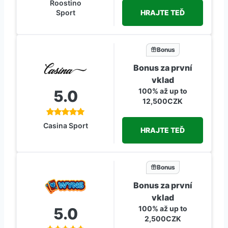
Roostino
HRAJTE TEĎ
Sport
Bonus
Bonus za první
vklad
100% až up to
5.0
12,500CZK
Casina Sport
HRAJTE TEĎ
Bonus
Bonus za první
vklad
100% až up to
5.0
2,500CZK