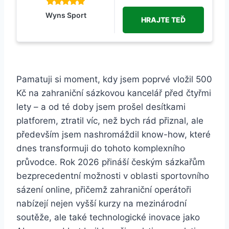
Wyns Sport
HRAJTE TEĎ
Pamatuji si moment, kdy jsem poprvé vložil 500
Kč na zahraniční sázkovou kancelář před čtyřmi
lety – a od té doby jsem prošel desítkami
platforem, ztratil víc, než bych rád přiznal, ale
především jsem nashromáždil know-how, které
dnes transformuji do tohoto komplexního
průvodce. Rok 2026 přináší českým sázkařům
bezprecedentní možnosti v oblasti sportovního
sázení online, přičemž zahraniční operátoři
nabízejí nejen vyšší kurzy na mezinárodní
soutěže, ale také technologické inovace jako