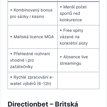
• Menší počet
• Kombinovaný bonus
sportů než
pro sázky i kasino
konkurence
• Free spiny
• Maltská licence MGA
vázané na
konkrétní sloty
• Přehledné rozhraní
• Absence live
vhodné i pro
streamingu
začátečníky
• Rychlé zpracování e-
wallet výběrů (6-12h)
Directionbet – Britská