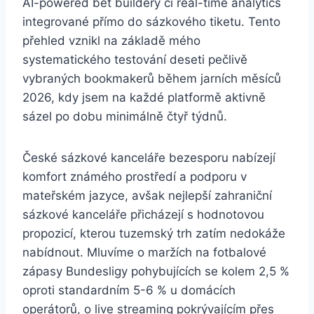
AI-powered bet buildery či real-time analytics
integrované přímo do sázkového tiketu. Tento
přehled vznikl na základě mého
systematického testování deseti pečlivě
vybraných bookmakerů během jarních měsíců
2026, kdy jsem na každé platformě aktivně
sázel po dobu minimálně čtyř týdnů.
České sázkové kanceláře bezesporu nabízejí
komfort známého prostředí a podporu v
mateřském jazyce, avšak nejlepší zahraniční
sázkové kanceláře přicházejí s hodnotovou
propozicí, kterou tuzemský trh zatím nedokáže
nabídnout. Mluvíme o maržích na fotbalové
zápasy Bundesligy pohybujících se kolem 2,5 %
oproti standardním 5-6 % u domácích
operátorů, o live streaming pokrývajícím přes