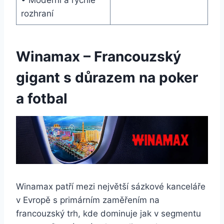
rozhraní
Winamax – Francouzský
gigant s důrazem na poker
a fotbal
Winamax patří mezi největší sázkové kanceláře
v Evropě s primárním zaměřením na
francouzský trh, kde dominuje jak v segmentu