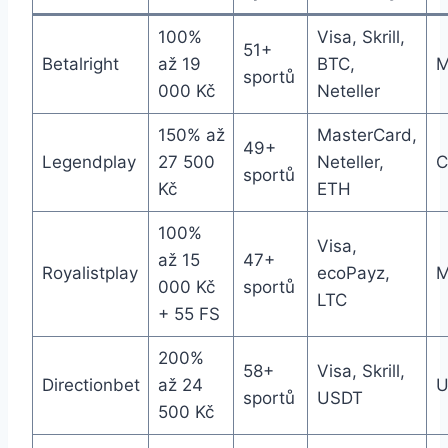
100%
Visa, Skrill,
51+
Betalright
až 19
BTC,
sportů
000 Kč
Neteller
150% až
MasterCard,
49+
Legendplay
27 500
Neteller,
C
sportů
Kč
ETH
100%
Visa,
až 15
47+
Royalistplay
ecoPayz,
000 Kč
sportů
LTC
+ 55 FS
200%
58+
Visa, Skrill,
Directionbet
až 24
U
sportů
USDT
500 Kč