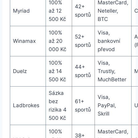
100%
MasterCard,
42+
Myriad
až 12
Neteller,
C
sportů
500 Kč
BTC
100%
Visa,
52+
A
Winamax
až 20
bankovní
sportů
(
000 Kč
převod
100%
Visa,
44+
Duelz
až 14
Trustly,
sportů
500 Kč
MuchBetter
Sázka
Visa,
bez
61+
Ladbrokes
PayPal,
U
rizika 4
sportů
Skrill
500 Kč
100%
MasterCard,
38+