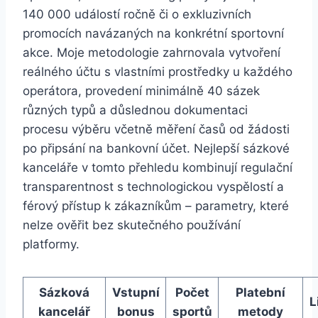
140 000 událostí ročně či o exkluzivních
promocích navázaných na konkrétní sportovní
akce. Moje metodologie zahrnovala vytvoření
reálného účtu s vlastními prostředky u každého
operátora, provedení minimálně 40 sázek
různých typů a důslednou dokumentaci
procesu výběru včetně měření časů od žádosti
po připsání na bankovní účet. Nejlepší sázkové
kanceláře v tomto přehledu kombinují regulační
transparentnost s technologickou vyspělostí a
férový přístup k zákazníkům – parametry, které
nelze ověřit bez skutečného používání
platformy.
Sázková
Vstupní
Počet
Platební
L
kancelář
bonus
sportů
metody