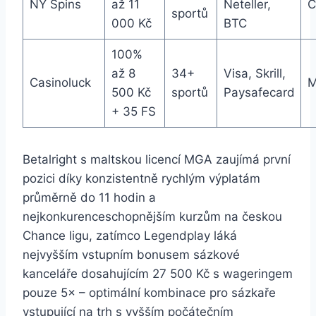
NY Spins
až 11
Neteller,
C
sportů
000 Kč
BTC
100%
až 8
34+
Visa, Skrill,
Casinoluck
500 Kč
sportů
Paysafecard
+ 35 FS
Betalright s maltskou licencí MGA zaujímá první
pozici díky konzistentně rychlým výplatám
průměrně do 11 hodin a
nejkonkurenceschopnějším kurzům na českou
Chance ligu, zatímco Legendplay láká
nejvyšším vstupním bonusem sázkové
kanceláře dosahujícím 27 500 Kč s wageringem
pouze 5× – optimální kombinace pro sázkaře
vstupující na trh s vyšším počátečním