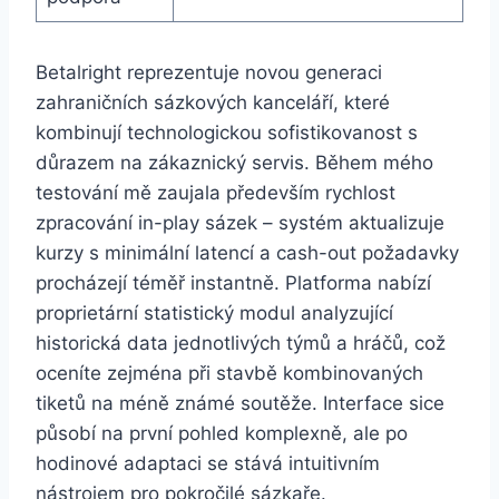
Betalright reprezentuje novou generaci
zahraničních sázkových kanceláří, které
kombinují technologickou sofistikovanost s
důrazem na zákaznický servis. Během mého
testování mě zaujala především rychlost
zpracování in-play sázek – systém aktualizuje
kurzy s minimální latencí a cash-out požadavky
procházejí téměř instantně. Platforma nabízí
proprietární statistický modul analyzující
historická data jednotlivých týmů a hráčů, což
oceníte zejména při stavbě kombinovaných
tiketů na méně známé soutěže. Interface sice
působí na první pohled komplexně, ale po
hodinové adaptaci se stává intuitivním
nástrojem pro pokročilé sázkaře.