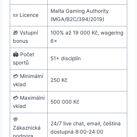
Malta Gaming Authority
📜 Licence
(MGA/B2C/394/2019)
🎁 Vstupní
100% až 19 000 Kč, wagering
bonus
6×
🏟️ Počet
51+ disciplín
sportů
💳 Minimální
250 Kč
vklad
💳 Maximální
500 000 Kč
vklad
💬
24/7 live chat, email, čeština
Zákaznická
dostupná 8:00-24:00
podpora