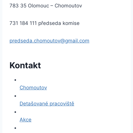
783 35 Olomouc – Chomoutov
731 184 111 předseda komise
predseda.chomoutov@gmail.com
Kontakt
Chomoutov
Detašované pracoviště
Akce