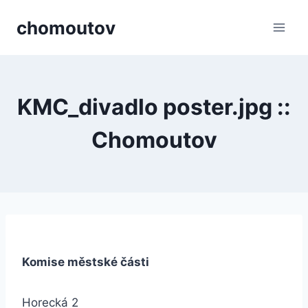
Přeskočit
chomoutov
na
obsah
KMC_divadlo poster.jpg ::
Chomoutov
Komise městské části
Horecká 2