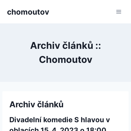
Přeskočit
chomoutov
na
obsah
Archiv článků ::
Chomoutov
Archiv článků
Divadelní komedie S hlavou v
oblacích 15. 4. 2023 o 18:00