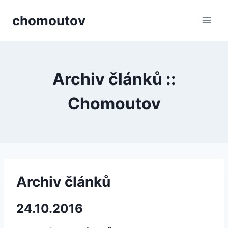
Přeskočit
chomoutov
na
obsah
Archiv článků ::
Chomoutov
Archiv článků
24.10.2016