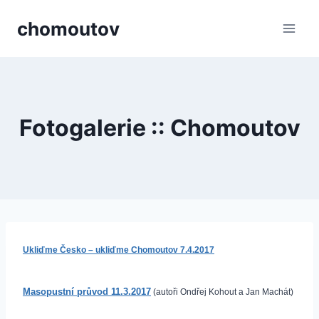
Přeskočit
chomoutov
na
obsah
Fotogalerie :: Chomoutov
Ukliďme Česko – ukliďme Chomoutov 7.4.2017
Masopustní průvod 11.3.2017
(autoři Ondřej Kohout a Jan Machát)