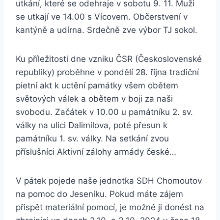
utkání, které se odehraje v sobotu 9. 11. Muži
se utkají ve 14.00 s Vícovem. Občerstvení v
kantýně a udírna. Srdečně zve výbor TJ sokol.
Ku příležitosti dne vzniku ČSR (Československé
republiky) proběhne v pondělí 28. října tradiční
pietní akt k uctění památky všem obětem
světových válek a obětem v boji za naši
svobodu. Začátek v 10.00 u památníku 2. sv.
války na ulici Dalimilova, poté přesun k
památníku 1. sv. války. Na setkání zvou
příslušníci Aktivní zálohy armády české…
V pátek pojede naše jednotka SDH Chomoutov
na pomoc do Jeseníku. Pokud máte zájem
přispět materiální pomocí, je možné ji donést na