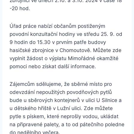
zbrojnici ve dnech 2.10. a 3.10. 2024 v čase 18
-20 hod.
Úřad práce nabízí občanům postiženým
povodní konzultační hodiny ve středu 25. 9. od
9 hodin do 15.30 v prvním patře budovy
hasičské zbrojnice v Chomoutově. Můžete zde
vyplnit žádost o výplatu Mimořádné okamžité
pomoci nebo získat další informace.
Zájemcům sdělujeme, že sběrné místo pro
odevzdání nepoužitých povodňových pytlů
bude u sběrových kontejnerů v ulici U Silnice a
u dětského hřiště v Lužní ulici. Zde můžete
pytle s pískem, které neprošly vodou, ukládat
na připravené palety, a to od pátečního poledne
do nedělního večera.