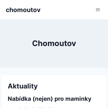
Přeskočit
chomoutov
na
obsah
Chomoutov
Aktuality
Nabídka (nejen) pro maminky