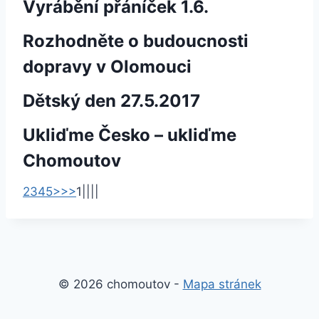
Vyrábění přáníček 1.6.
Rozhodněte o budoucnosti
dopravy v Olomouci
Dětský den 27.5.2017
Ukliďme Česko – ukliďme
Chomoutov
2
3
4
5
>
>>
1
|
|
|
|
© 2026 chomoutov -
Mapa stránek