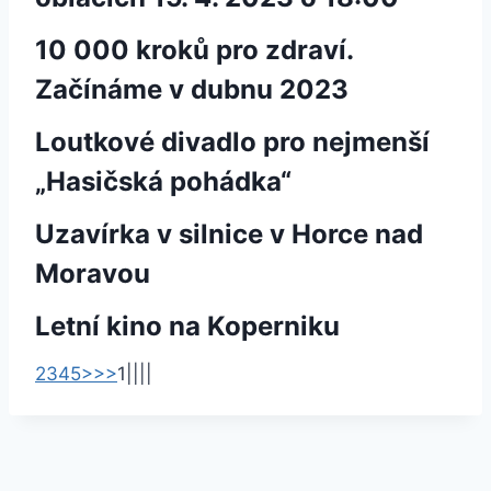
10 000 kroků pro zdraví.
Začínáme v dubnu 2023
Loutkové divadlo pro nejmenší
„Hasičská pohádka“
Uzavírka v silnice v Horce nad
Moravou
Letní kino na Koperniku
2
3
4
5
>
>>
1
|
|
|
|