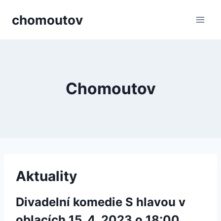
Přeskočit
chomoutov
na
obsah
Chomoutov
Aktuality
Divadelní komedie S hlavou v
oblacích 15. 4. 2023 o 18:00