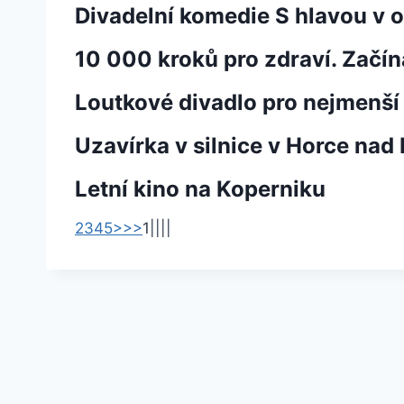
Divadelní komedie S hlavou v o
10 000 kroků pro zdraví. Zač
Loutkové divadlo pro nejmenší
Uzavírka v silnice v Horce na
Letní kino na Koperniku
2
3
4
5
>
>>
1
|
|
|
|