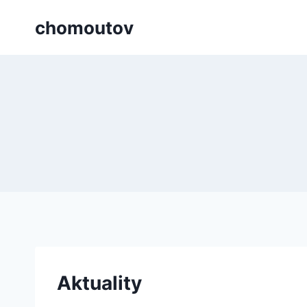
Přeskočit
chomoutov
na
obsah
Aktuality