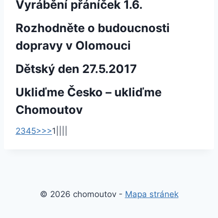
Vyrábění přáníček 1.6.
Rozhodněte o budoucnosti
dopravy v Olomouci
Dětský den 27.5.2017
Ukliďme Česko – ukliďme
Chomoutov
2
3
4
5
>
>>
1
|
|
|
|
© 2026 chomoutov -
Mapa stránek