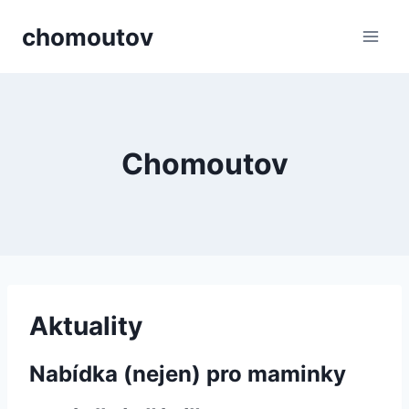
Přeskočit
chomoutov
na
obsah
Chomoutov
Aktuality
Nabídka (nejen) pro maminky