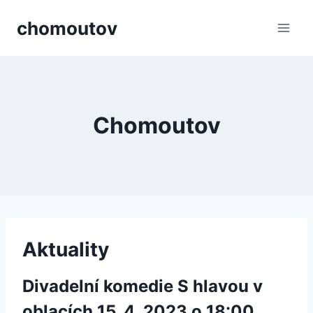
Přeskočit
chomoutov
na
obsah
Chomoutov
Aktuality
Divadelní komedie S hlavou v
oblacích 15. 4. 2023 o 18:00