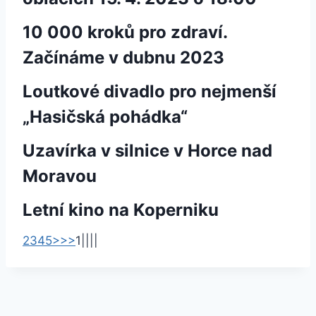
10 000 kroků pro zdraví.
Začínáme v dubnu 2023
Loutkové divadlo pro nejmenší
„Hasičská pohádka“
Uzavírka v silnice v Horce nad
Moravou
Letní kino na Koperniku
2
3
4
5
>
>>
1
|
|
|
|