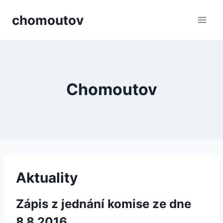
Přeskočit
chomoutov
na
obsah
Chomoutov
Aktuality
Zápis z jednání komise ze dne
8.8.2016