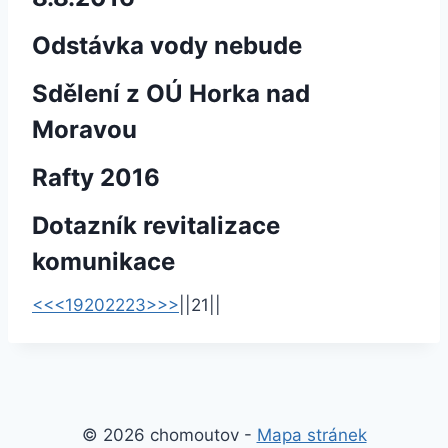
Odstávka vody nebude
Sdělení z OÚ Horka nad
Moravou
Rafty 2016
Dotazník revitalizace
komunikace
<<
<
19
20
22
23
>
>>
|
|
21
|
|
© 2026 chomoutov -
Mapa stránek