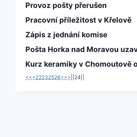
Provoz pošty přerušen
Pracovní příležitost v Křelově
Zápis z jednání komise
Pošta Horka nad Moravou uzavř
Kurz keramiky v Chomoutově o
<<
<
22
23
25
26
>
>>
|
|
24
|
|