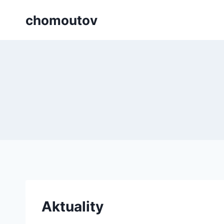
Přeskočit
chomoutov
na
obsah
Aktuality