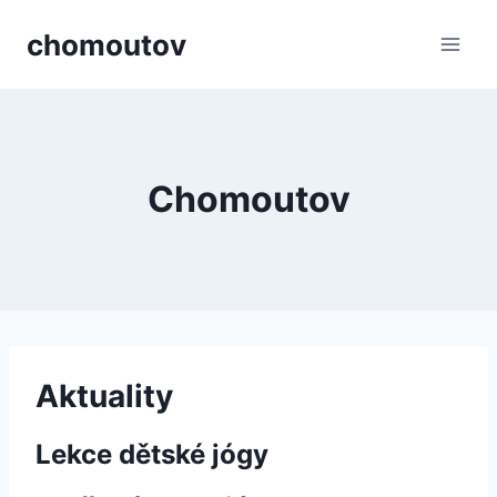
Přeskočit
chomoutov
na
obsah
Chomoutov
Aktuality
Lekce dětské jógy