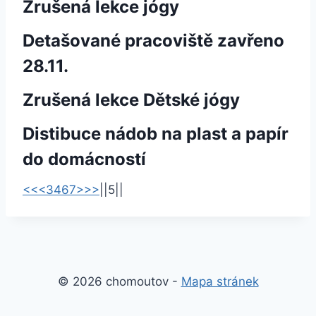
Zrušená lekce jógy
Detašované pracoviště zavřeno
28.11.
Zrušená lekce Dětské jógy
Distibuce nádob na plast a papír
do domácností
<<
<
3
4
6
7
>
>>
|
|
5
|
|
© 2026 chomoutov -
Mapa stránek