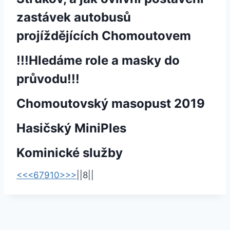
zastávek autobusů
projíždějících Chomoutovem
!!!Hledáme role a masky do
průvodu!!!
Chomoutovský masopust 2019
Hasičský MiniPles
Kominické služby
<<
<
6
7
9
10
>
>>
|
|
8
|
|