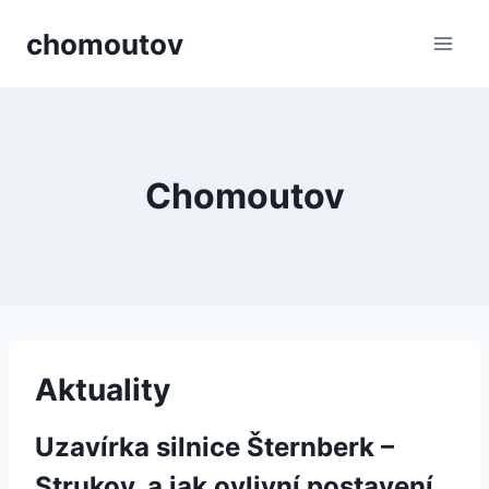
Přeskočit
chomoutov
na
obsah
Chomoutov
Aktuality
Uzavírka silnice Šternberk –
Strukov, a jak ovlivní postavení