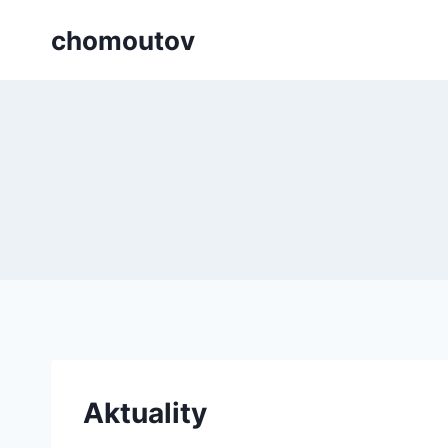
Přeskočit
chomoutov
na
obsah
Aktuality