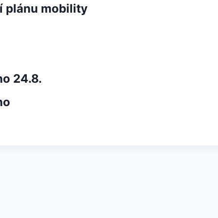
 plánu mobility
o 24.8.
no