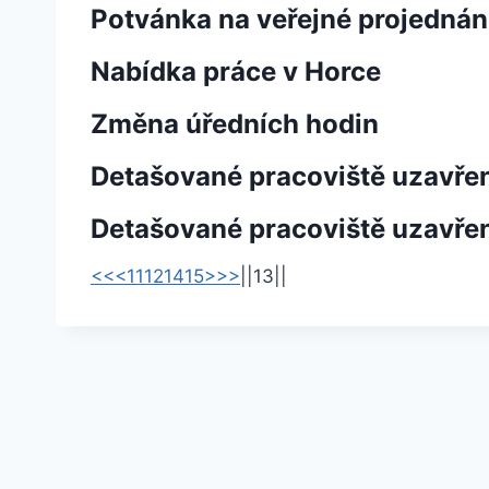
Potvánka na veřejné projednání
Nabídka práce v Horce
Změna úředních hodin
Detašované pracoviště uzavřen
Detašované pracoviště uzavře
<<
<
11
12
14
15
>
>>
|
|
13
|
|