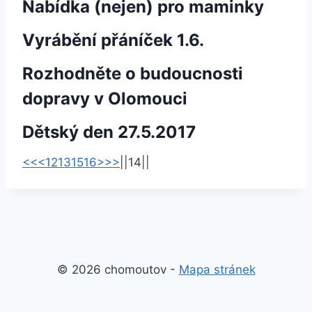
Nabídka (nejen) pro maminky
Vyrábění přáníček 1.6.
Rozhodněte o budoucnosti
dopravy v Olomouci
Dětský den 27.5.2017
<<
<
12
13
15
16
>
>>
|
|
14
|
|
© 2026 chomoutov -
Mapa stránek