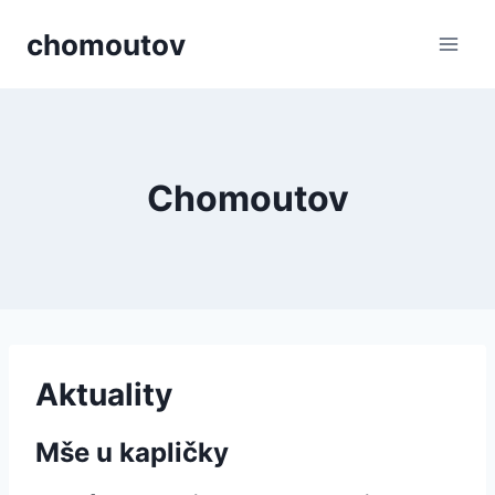
Přeskočit
chomoutov
na
obsah
Chomoutov
Aktuality
Mše u kapličky