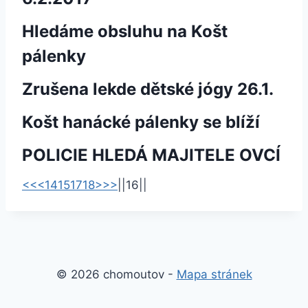
Hledáme obsluhu na Košt
pálenky
Zrušena lekde dětské jógy 26.1.
Košt hanácké pálenky se blíží
POLICIE HLEDÁ MAJITELE OVCÍ
<<
<
14
15
17
18
>
>>
|
|
16
|
|
© 2026 chomoutov -
Mapa stránek