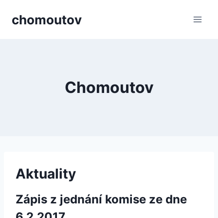
Přeskočit
chomoutov
na
obsah
Chomoutov
Aktuality
Zápis z jednání komise ze dne
6.2.2017