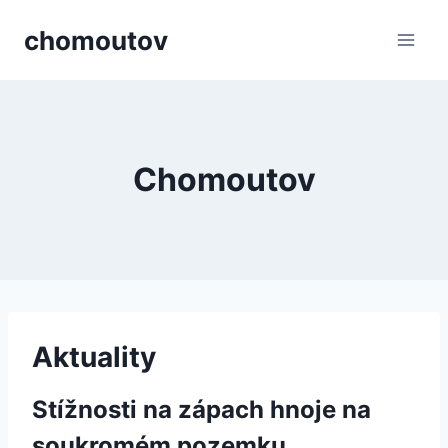
Přeskočit
chomoutov
na
obsah
Chomoutov
Aktuality
Stížnosti na zápach hnoje na
soukromém pozemku