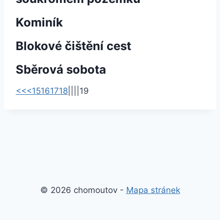
Kominík
Blokové čištění cest
Sběrová sobota
<<
<
15
16
17
18
|
|
|
|
19
© 2026 chomoutov -
Mapa stránek