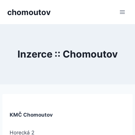
Přeskočit
chomoutov
na
obsah
Inzerce :: Chomoutov
KMČ Chomoutov
Horecká 2