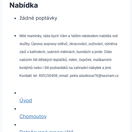
Nabídka
žádné poptávky
Milé maminky, ráda bych Vám a Vašim ratolestem nabídla své 
služby. Úpravy aopravy oděvů, zkracování, zužování, výměna 
zipů v kalhotech, sukních mikinách, bundách a jinde. Dále 
nabízím šití dětských tepláčků, mikin, čepiček, maškarních 
kostýmů nebo i šití podsedáků na zahradní nábytek a jiné. 
Kontakt: tel. 605150408, email: 
petra.slavikova76@seznam.cz
Úvod
Chomoutov