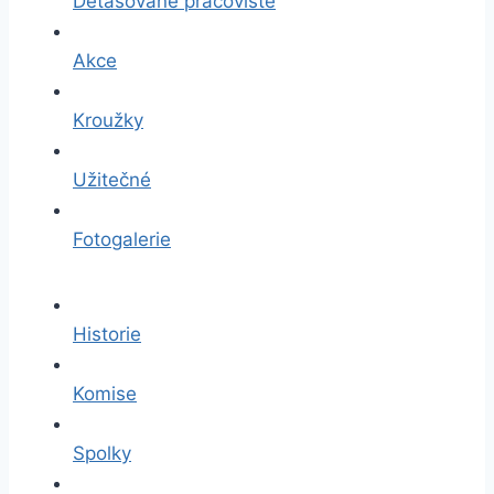
Detašované pracoviště
Akce
Kroužky
Užitečné
Fotogalerie
Historie
Komise
Spolky