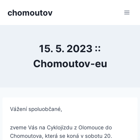
Přeskočit
chomoutov
na
obsah
15. 5. 2023 ::
Chomoutov-eu
Vážení spoluobčané,
zveme Vás na Cyklojízdu z Olomouce do
Chomoutova, která se koná v sobotu 20.