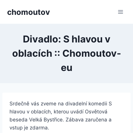
Přeskočit
chomoutov
na
obsah
Divadlo: S hlavou v
oblacích :: Chomoutov-
eu
Srdečně vás zveme na divadelní komedii S
hlavou v oblacích, kterou uvádí Osvětová
beseda Velká Bystřice. Zábava zaručena a
vstup je zdarma.