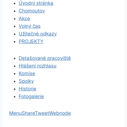
Úvodní stránka
Chomoutov
Akce
Volný čas
Užitečné odkazy
PROJEKTY
Detašované pracoviště
Hlášení rozhlasu
Komise
Spolky
Historie
Fotogalerie
Menu
Share
Tweet
Webnode