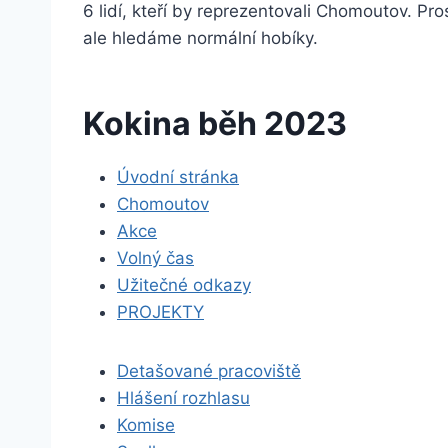
6 lidí, kteří by reprezentovali Chomoutov. Pr
ale hledáme normální hobíky.
Kokina běh 2023
Úvodní stránka
Chomoutov
Akce
Volný čas
Užitečné odkazy
PROJEKTY
Detašované pracoviště
Hlášení rozhlasu
Komise