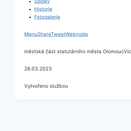
Spolky
Historie
Fotogalerie
Menu
Share
Tweet
Webnode
městská část statutárního města Olomouc
Ví
28.03.2023
Vytvořeno službou