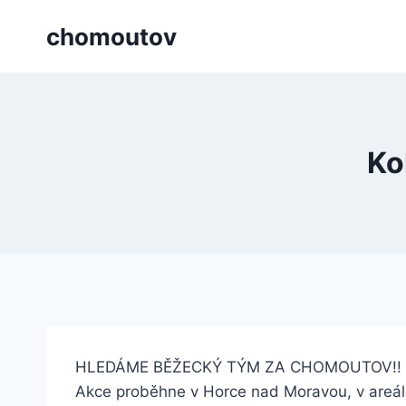
Přeskočit
chomoutov
na
obsah
Ko
HLEDÁME BĚŽECKÝ TÝM ZA CHOMOUTOV!!
Akce proběhne v Horce nad Moravou, v areálu