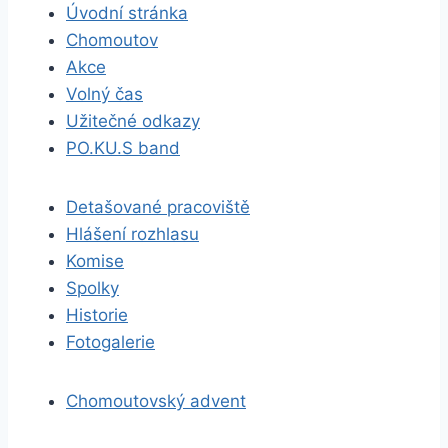
Úvodní stránka
Chomoutov
Akce
Volný čas
Užitečné odkazy
PO.KU.S band
Detašované pracoviště
Hlášení rozhlasu
Komise
Spolky
Historie
Fotogalerie
Chomoutovský advent