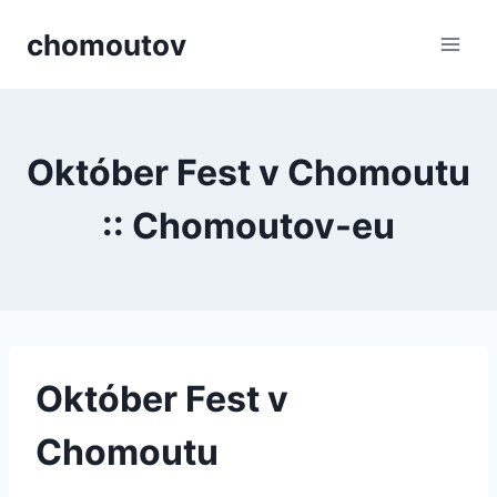
Přeskočit
chomoutov
na
obsah
Október Fest v Chomoutu
:: Chomoutov-eu
Október Fest v
Chomoutu