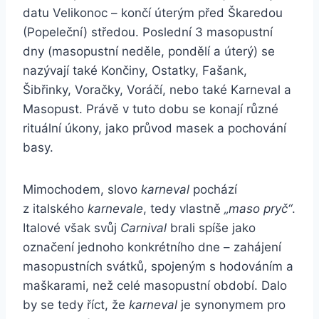
datu Velikonoc – končí úterým před Škaredou
(Popeleční) středou. Poslední 3 masopustní
dny (masopustní neděle, pondělí a úterý) se
nazývají také Končiny, Ostatky, Fašank,
Šibřinky, Voračky, Voráčí, nebo také Karneval a
Masopust. Právě v tuto dobu se konají různé
rituální úkony, jako průvod masek a pochování
basy.
Mimochodem, slovo
karneval
pochází
z italského
karnevale
, tedy vlastně
„maso pryč“
.
Italové však svůj
Carnival
brali spíše jako
označení jednoho konkrétního dne – zahájení
masopustních svátků, spojeným s hodováním a
maškarami, než celé masopustní období. Dalo
by se tedy říct, že
karneval
je synonymem pro