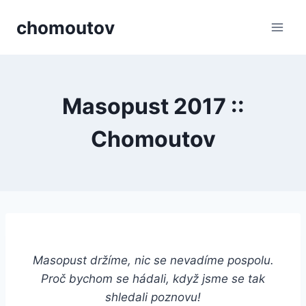
Přeskočit
chomoutov
na
obsah
Masopust 2017 ::
Chomoutov
Masopust držíme, nic se nevadíme pospolu.
Proč bychom se hádali, když jsme se tak
shledali poznovu!