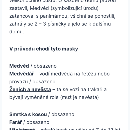
velikonočního půstu. U každého domu průvod
zastavil, Medvěd (symbolizující úrodu)
zatancoval s panímámou, všichni se pohostili,
zahrály se 2 – 3 písničky a jelo se k dalšímu
domu.
V průvodu chodí tyto masky
Medvěd
/ obsazeno
Medvědář
– vodí medvěda na řetězu nebo
provazu / obsazeno
Ženich a nevěsta
– ta se vozí na trakaři a
bývají vyměněné role (muž je nevěsta)
Smrtka s kosou
/ obsazeno
Farář
/ obsazeno