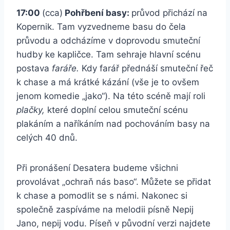
17:00
(cca)
Pohřbení basy:
průvod přichází na
Kopernik. Tam vyzvedneme basu do čela
průvodu a odcházíme v doprovodu smuteční
hudby ke kapličce. Tam sehraje hlavní scénu
postava
faráře.
Kdy farář přednáší smuteční řeč
k chase a má krátké kázání (vše je to ovšem
jenom komedie „jako“). Na této scéně mají roli
plačky,
které doplní celou smuteční scénu
plakáním a naříkáním nad pochováním basy na
celých 40 dnů.
Při pronášení Desatera budeme všichni
provolávat „ochraň nás baso“. Můžete se přidat
k chase a pomodlit se s námi. Nakonec si
společně zaspíváme na melodii písně Nepij
Jano, nepij vodu. Píseň v původní verzi najdete