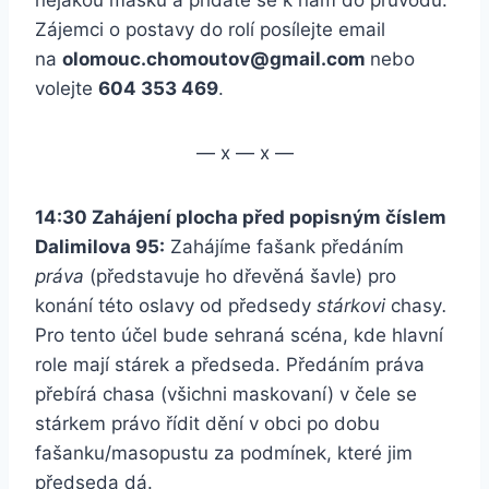
nějakou masku a přídáte se k nám do průvodu.
Zájemci o postavy do rolí posílejte email
na
olomouc.chomoutov@gmail.com
nebo
volejte
604 353 469
.
— x — x —
14:30 Zahájení plocha před popisným číslem
Dalimilova 95:
Zahájíme fašank předáním
práva
(představuje ho dřevěná šavle) pro
konání této oslavy od předsedy
stárkovi
chasy
.
Pro tento účel bude sehraná scéna, kde hlavní
role mají stárek a předseda. Předáním práva
přebírá chasa (všichni maskovaní) v čele se
stárkem právo řídit dění v obci po dobu
fašanku/masopustu za podmínek, které jim
předseda dá.