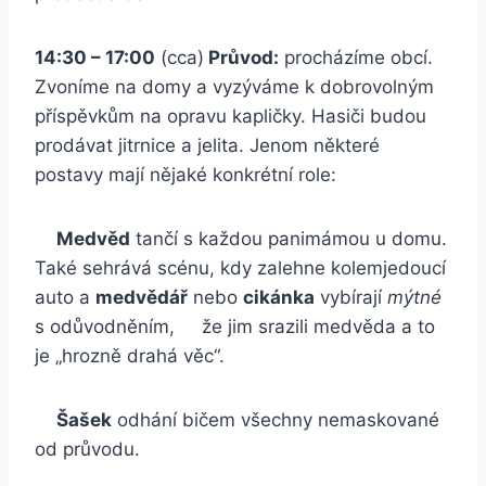
14:30 – 17:00
(cca)
Průvod:
procházíme obcí.
Zvoníme na domy a vyzýváme k dobrovolným
příspěvkům na opravu kapličky. Hasiči budou
prodávat jitrnice a jelita. Jenom některé
postavy mají nějaké konkrétní role:
Medvěd
tančí s každou panimámou u domu.
Také sehrává scénu, kdy zalehne kolemjedoucí
auto a
medvědář
nebo
cikánka
vybírají
mýtné
s odůvodněním, že jim srazili medvěda a to
je „hrozně drahá věc“.
Šašek
odhání bičem všechny nemaskované
od průvodu.