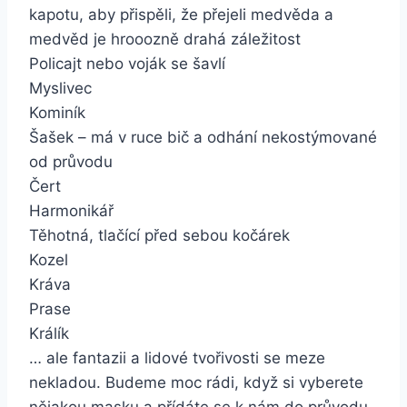
kapotu, aby přispěli, že přejeli medvěda a
medvěd je hrooozně drahá záležitost
Policajt nebo voják se šavlí
Myslivec
Kominík
Šašek – má v ruce bič a odhání nekostýmované
od průvodu
Čert
Harmonikář
Těhotná, tlačící před sebou kočárek
Kozel
Kráva
Prase
Králík
… ale fantazii a lidové tvořivosti se meze
nekladou. Budeme moc rádi, když si vyberete