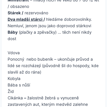
Ministrant
– mladý hoch ve věku od 7 do 12 let
/ obsazeno
Stárek /
rezervováno
Dva mladší stárci
/
hledáme doborovolníky.
Nemluví, jenom jsou jako doprovod stárkovi
Báby
(plačky a zpěvačky) … těch není nikdy
dost
Vdova
Ponocný nebo bubeník – ukončuje průvod a
lidé se rozcházejí (původně šli do hospody, kde
slavili až do rána)
Kobyla
Bába s nůší
Žid
Cikánka
–
žalostně žebrá u vynuceně
zastavených aut, kterým medvěd zalehne