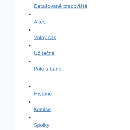
Detašované pracoviště
Akce
Volný čas
Užitečné
Pokus band
Historie
Komise
Spolky