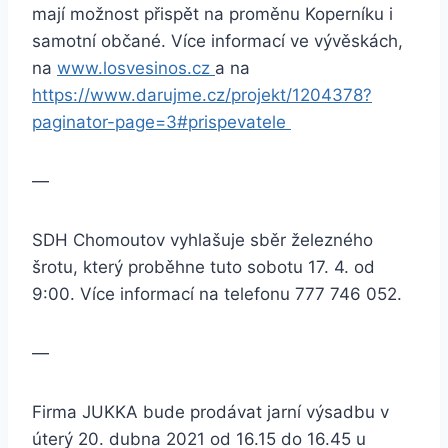
mají možnost přispět na proměnu Koperníku i
samotní občané. Více informací ve vývěskách,
na
www.losvesinos.cz
a na
https://www.darujme.cz/projekt/1204378?
paginator-page=3#prispevatele
—
SDH Chomoutov vyhlašuje sběr železného
šrotu, který proběhne tuto sobotu 17. 4. od
9:00. Více informací na telefonu 777 746 052.
—
Firma JUKKA bude prodávat jarní výsadbu v
úterý 20. dubna 2021 od 16.15 do 16.45 u