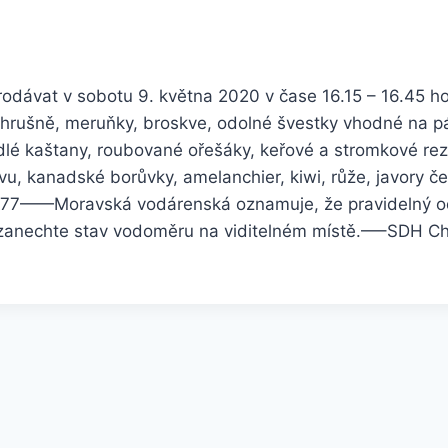
dávat v sobotu 9. května 2020 v čase 16.15 – 16.45 h
 hrušně, meruňky, broskve, odolné švestky vhodné na pál
dlé kaštany, roubované ořešáky, keřové a stromkové rezis
révu, kanadské borůvky, amelanchier, kiwi, růže, javory č
377
——
Moravská vodárenská oznamuje, že pravidelný o
 zanechte stav vodoměru na viditelném místě.
—–
SDH Ch