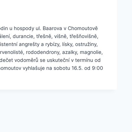
odin u hospody ul. Baarova v Chomoutově
ení, durancie, třešně, višně, třešňovišně,
tentní angrešty a rybízy, lísky, ostružiny,
ervenolisté, rododendrony, azalky, magnolie,
dečet vodoměrů se uskuteční v termínu od
omoutov vyhlašuje na sobotu 16.5. od 9:00