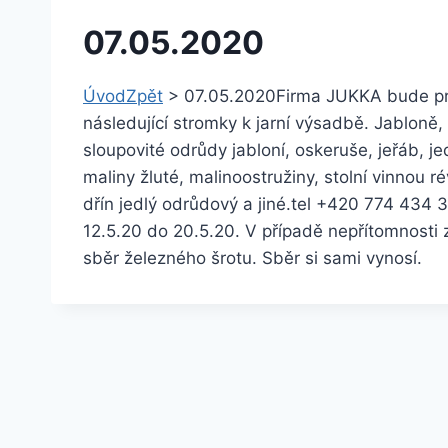
07.05.2020
Úvod
Zpět
>
07.05.2020
Firma JUKKA bude pro
následující stromky k jarní výsadbě. Jabloně,
sloupovité odrůdy jabloní, oskeruše, jeřáb, je
maliny žluté, malinoostružiny, stolní vinnou 
dřín jedlý odrůdový a jiné.
tel +420 774 434 
12.5.20 do 20.5.20. V případě nepřítomnosti
sběr železného šrotu. Sběr si sami vynosí.