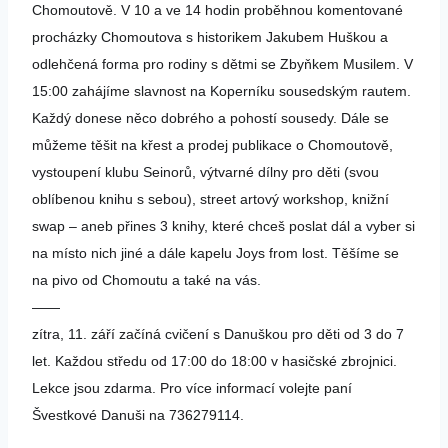
Chomoutově. V 10 a ve 14 hodin proběhnou komentované
procházky Chomoutova s historikem Jakubem Huškou a
odlehčená forma pro rodiny s dětmi se Zbyňkem Musilem. V
15:00 zahájíme slavnost na Koperníku sousedským rautem.
Každý donese něco dobrého a pohostí sousedy. Dále se
můžeme těšit na křest a prodej publikace o Chomoutově,
vystoupení klubu Seinorů, výtvarné dílny pro děti (svou
oblíbenou knihu s sebou), street arto
vý workshop, knižní
swap – aneb přines 3 knihy, které chceš poslat dál a vyber si
na místo nich jiné a dále kapelu Joys from lost. Těšíme se
na pivo od Chomoutu a také na vás.
——
zítra, 11. září začíná cvičení s Danuškou pro děti od 3 do 7
let. Každou středu od 17:00 do 18:00 v hasičské zbrojnici.
Lekce jsou zdarma. Pro více informací volejte paní
Švestkové Danuši na 736279114.