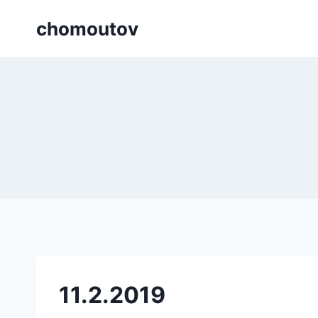
Přeskočit
chomoutov
na
obsah
11.2.2019