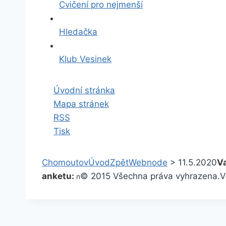
Cvičení pro nejmenší
Hledačka
Klub Vesinek
Úvodní stránka
Mapa stránek
RSS
Tisk
Chomoutov
Úvod
Zpět
Webnode
>
11.5.2020
Va
anketu:
© 2015 Všechna práva vyhrazena.
V
n