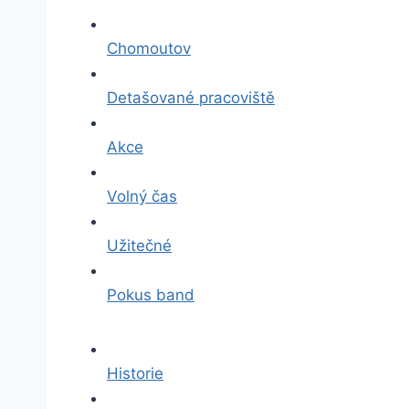
Chomoutov
Detašované pracoviště
Akce
Volný čas
Užitečné
Pokus band
Historie