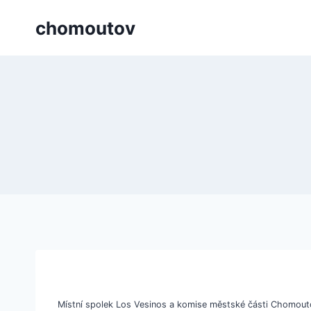
Přeskočit
chomoutov
na
obsah
Místní spolek Los Vesinos a komise městské části Chomoutov