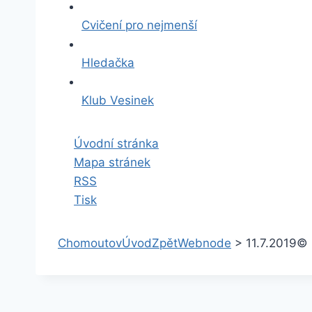
Cvičení pro nejmenší
Hledačka
Klub Vesinek
Úvodní stránka
Mapa stránek
RSS
Tisk
Chomoutov
Úvod
Zpět
Webnode
>
11.7.2019
© 