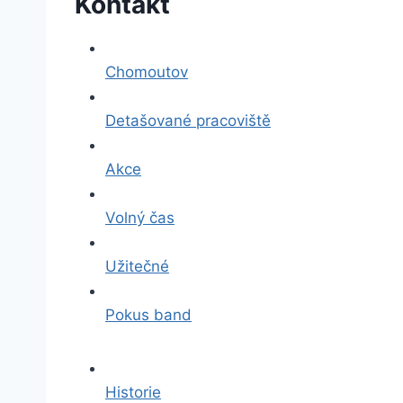
Kontakt
Chomoutov
Detašované pracoviště
Akce
Volný čas
Užitečné
Pokus band
Historie