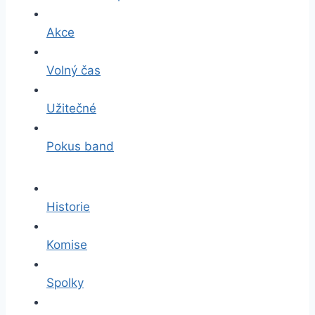
Akce
Volný čas
Užitečné
Pokus band
Historie
Komise
Spolky