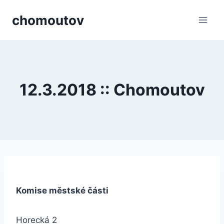
Přeskočit
chomoutov
na
obsah
12.3.2018 :: Chomoutov
Komise městské části
Horecká 2