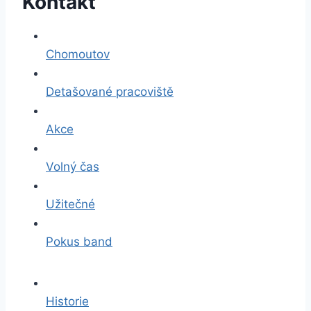
Kontakt
Chomoutov
Detašované pracoviště
Akce
Volný čas
Užitečné
Pokus band
Historie