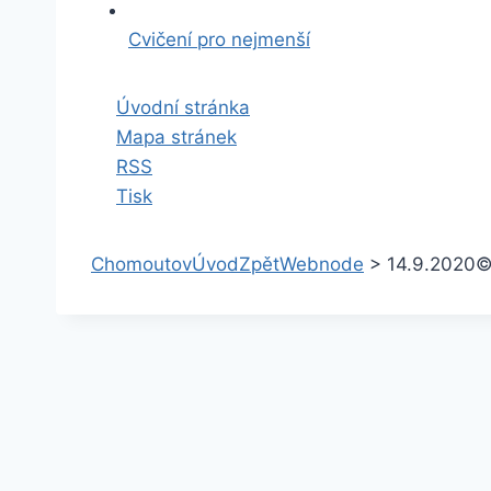
Cvičení pro nejmenší
Úvodní stránka
Mapa stránek
RSS
Tisk
Chomoutov
Úvod
Zpět
Webnode
>
14.9.2020
©