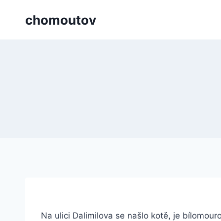
Přeskočit
chomoutov
na
obsah
Na ulici Dalimilova se našlo kotě, je bílomou