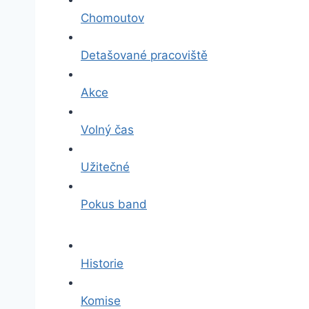
Chomoutov
Detašované pracoviště
Akce
Volný čas
Užitečné
Pokus band
Historie
Komise