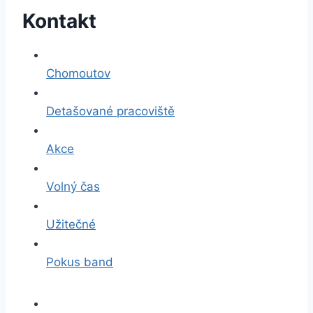
Kontakt
Chomoutov
Detašované pracoviště
Akce
Volný čas
Užitečné
Pokus band