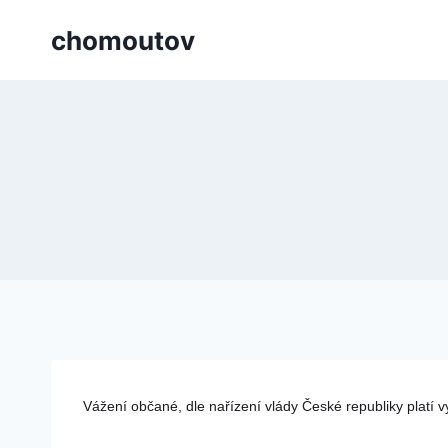
Přeskočit
chomoutov
na
obsah
Vážení občané, dle nařízení vlády České republiky platí 