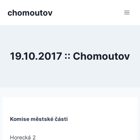
Přeskočit
chomoutov
na
obsah
19.10.2017 :: Chomoutov
Komise městské části
Horecká 2