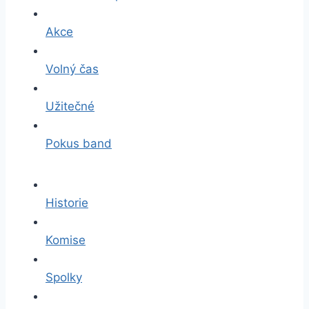
Akce
Volný čas
Užitečné
Pokus band
Historie
Komise
Spolky