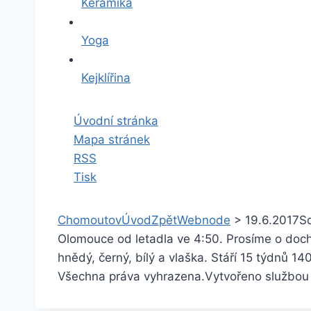
Keramika
Yoga
Kejklířina
Úvodní stránka
Mapa stránek
RSS
Tisk
Chomoutov
Úvod
Zpět
Webnode
>
19.6.2017
Sd
Olomouce od letadla ve 4:50. Prosíme o doch
hnědý, černý, bílý a vlaška. Stáří 15 týdnů 1
Všechna práva vyhrazena.
Vytvořeno službou