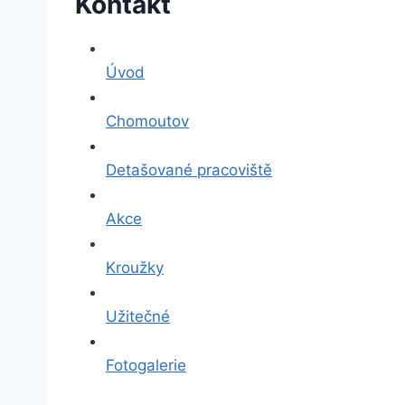
Kontakt
Úvod
Chomoutov
Detašované pracoviště
Akce
Kroužky
Užitečné
Fotogalerie