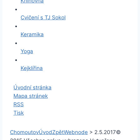
Knihovna
Cvičení s TJ Sokol
Keramika
Yoga
Kejklířina
Úvodní stránka
Mapa stránek
RSS
Tisk
Chomoutov
Úvod
Zpět
Webnode
>
2.5.2017
©