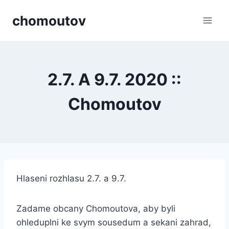
Přeskočit
chomoutov
na
obsah
2.7. A 9.7. 2020 ::
Chomoutov
Hlaseni rozhlasu 2.7. a 9.7.
Zadame obcany Chomoutova, aby byli
ohleduplni ke svym sousedum a sekani zahrad,