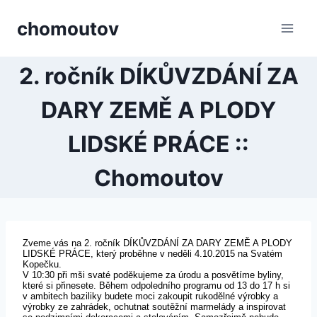
Přeskočit
chomoutov
na
obsah
2. ročník DÍKŮVZDÁNÍ ZA
DARY ZEMĚ A PLODY
LIDSKÉ PRÁCE ::
Chomoutov
Zveme vás na 2. ročník DÍKŮVZDÁNÍ ZA DARY ZEMĚ A PLODY
LIDSKÉ PRÁCE, který proběhne v neděli 4.10.2015 na Svatém
Kopečku.
V 10:30 při mši svaté poděkujeme za úrodu a posvětíme byliny,
které si přinesete. Během odpoledního programu od 13 do 17 h si
v ambitech baziliky budete moci zakoupit rukodělné výrobky a
výrobky ze zahrádek, ochutnat soutěžní marmelády a inspirovat