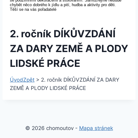
se podzimními dekoracemi a stolováním. Samozřejmě nebude
chybět něco dobrého k jídlu a pití, hudba a aktivity pro děti.
Těší se na vás pořadatelé
2. ročník DÍKŮVZDÁNÍ
ZA DARY ZEMĚ A PLODY
LIDSKÉ PRÁCE
Úvod
Zpět
>
2. ročník DÍKŮVZDÁNÍ ZA DARY
ZEMĚ A PLODY LIDSKÉ PRÁCE
© 2026 chomoutov -
Mapa stránek