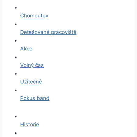
Chomoutov
Detašované pracoviště
Akce
Volný čas
Užitečné
Pokus band
Historie