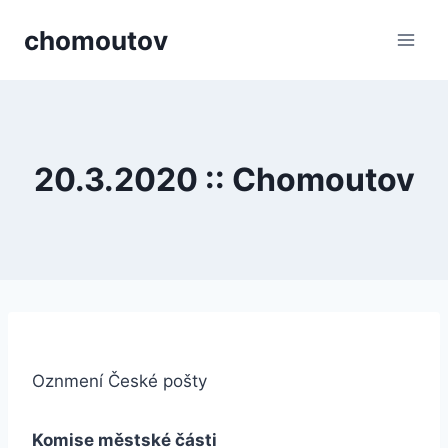
Přeskočit
chomoutov
na
obsah
20.3.2020 :: Chomoutov
Oznmení České pošty
Komise městské části