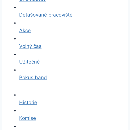
Detašované pracoviště
Akce
Volný čas
Užitečné
Pokus band
Historie
Komise