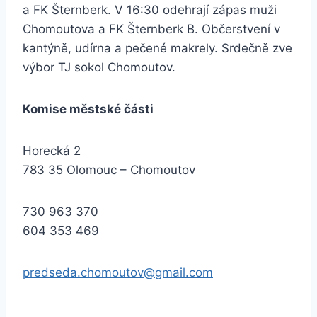
a FK Šternberk. V 16:30 odehrají zápas muži
Chomoutova a FK Šternberk B. Občerstvení v
kantýně, udírna a pečené makrely. Srdečně zve
výbor TJ sokol Chomoutov.
Komise městské části
Horecká 2
783 35 Olomouc – Chomoutov
730 963 370
604 353 469
predseda.chomoutov@gmail.com