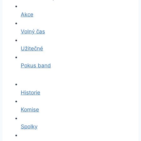
Akce
Volný čas
Užitečné
Pokus band
Historie
Komise
Spolky