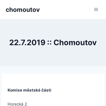
Přeskočit
chomoutov
na
obsah
22.7.2019 :: Chomoutov
Komise městské části
Horecká 2