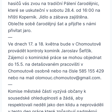
hasičů vás zvou na tradiční Pálení čarodějnic,
které se uskuteční v sobotu 28.4. od 16:00 na
hřišti Kopernik. Jídlo a zábava zajištěna.
Oblečte sobě čarodějný šat a přijďte s námi
přivítat jaro.
—
Ve dnech 17. a 18. května bude v Chomoutově
provádět kontroly kominík Jaroslav Šefčík.
Zájemci o kominické práce se mohou objednat
do 15.5. na detašovaném pracovišti v
Chomoutově osobně nebo na čísle 585 155 429
nebo na mail
olomouc.chomoutov@gmail.com
.
—
Komise městské části vyzývá občany k
sousedské ohleduplnosti a žádá, aby
respektovali neděli jako den klidu a neprováděli
v tento den práce které způsobují nadměrný